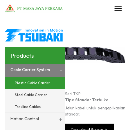
Lewati
ke
konten
Products
Cable Carrier System
-
Plastic Cable Carrier
Seri TKP
Steel Cable Carrier
Tipe Standar Terbuka
Traxline Cables
Jalur kabel untuk pengaplikasian
standar.
Motion Control
+
Download Brosur