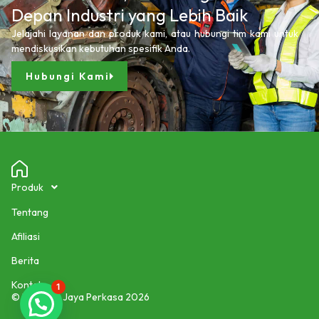
Depan Industri yang Lebih Baik
Jelajahi layanan dan produk kami, atau hubungi tim kami untuk
mendiskusikan kebutuhan spesifik Anda.
Hubungi Kami
Produk
Tentang
Afiliasi
Berita
Kontak
1
© PT Masa Jaya Perkasa 2026