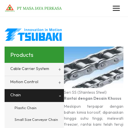
Lewati
ke
konten
Products
Cable Carrier System
+
Motion Control
+
Seri SS (Stainless Steel)
Chain
-
Rantai dengan Desain Khusus
Meskipun terpapar dengan
Plastic Chain
bahan kimia korosif, dipanaskan
hingga suhu tinggi, melewati
Small Size Conveyor Chain
freezer, rantai kami telah teruji