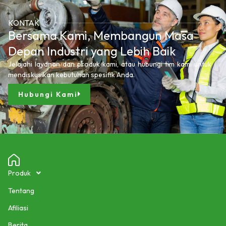
KONTAK
Bersama Kami, Membangun Masa
Depan Industri yang Lebih Baik
Jelajahi layanan dan produk kami, atau hubungi tim kami untuk
mendiskusikan kebutuhan spesifik Anda.
Hubungi Kami
Produk
Tentang
Afiliasi
Berita