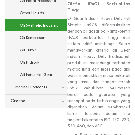
Oli Metal Processing
Olefin (PAO) Berkualitas
Tinggi
Other Liquids
Oli Gear Industri Heavy Duty Full
Sintetis 4408 diformulasikan
Oli Synthetic Industrial
dengan oli dasar poli-alfa-olefin
(PAO) berkualitas tinggi dan
Oli Kompresor
sistem aditif multifungsi. Selain
Oli Turbin
menawarkan kinerja oli Gear
industri Heavy Duty tradisional,
Oli Hidrolik
produk ini melindungi terhadap
mikropitting dan lecet pada gigi
Oli Industrial Gear
Gear, memastikan masa pakai oli
yang lama, dan sangat cocok
+
Marine Lubricants
untuk kebutuhan pelumasan
berat pada gearbox yang
Grease
+
terdapat pada turbin angin yang
digunakan dalam pembangkit
listrik. Tersedia dalam lima
tingkat kekentalan ISO: 150, 220,
320, 460, dan 680.
Kinerja anti-aus yang