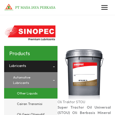
Lewati
ke
konten
Products
Lubricants
-
Automotive
-
Lubricants
Other Liquids
Oli Traktor STOU
Cairan Transmisi
Super Tractor Oil Universal
(STOU) Oli Berbasis Mineral
Oli Gear Otomotif