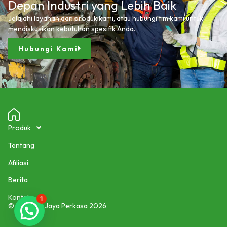
Depan Industri yang Lebih Baik
Jelajahi layanan dan produk kami, atau hubungi tim kami untuk
mendiskusikan kebutuhan spesifik Anda.
Hubungi Kami
Produk
Tentang
Afiliasi
Berita
Kontak
1
© PT Masa Jaya Perkasa 2026