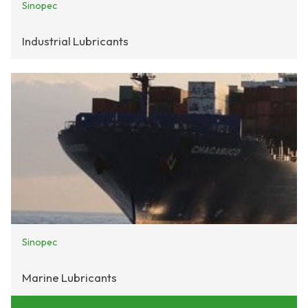
Sinopec
Industrial Lubricants
Sinopec
Marine Lubricants