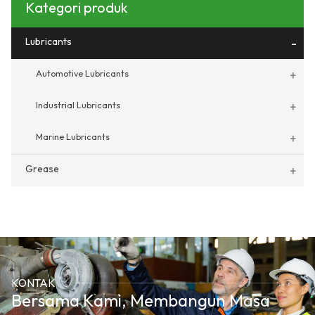
Kategori produk
Lubricants
-
+
Automotive Lubricants
+
Industrial Lubricants
+
Marine Lubricants
Grease
+
KONTAK
Bersama Kami, Membangun Masa