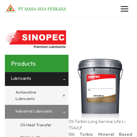
Lewati
ke
konten
Products
Lubricants
-
Automotive
+
Lubricants
-
Industrial Lubricants
Oli Turbin Long Service Life L-
Oli Heat Transfer
TSA/LF
Oli Turbin Mineral Based