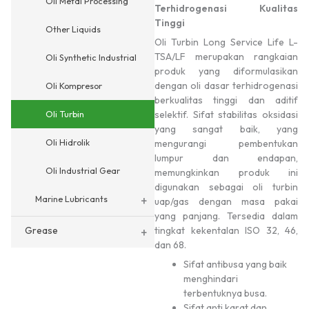
Oli Metal Processing
Terhidrogenasi Kualitas
Tinggi
Other Liquids
Oli Turbin Long Service Life L-
TSA/LF merupakan rangkaian
Oli Synthetic Industrial
produk yang diformulasikan
dengan oli dasar terhidrogenasi
Oli Kompresor
berkualitas tinggi dan aditif
Oli Turbin
selektif. Sifat stabilitas oksidasi
yang sangat baik, yang
Oli Hidrolik
mengurangi pembentukan
lumpur dan endapan,
Oli Industrial Gear
memungkinkan produk ini
digunakan sebagai oli turbin
+
Marine Lubricants
uap/gas dengan masa pakai
yang panjang. Tersedia dalam
Grease
+
tingkat kekentalan ISO 32, 46,
dan 68.
Sifat antibusa yang baik
menghindari
terbentuknya busa.
Sifat anti karat dan