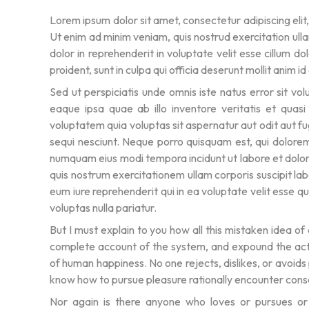
Lorem ipsum dolor sit amet, consectetur adipiscing elit
Ut enim ad minim veniam, quis nostrud exercitation ulla
dolor in reprehenderit in voluptate velit esse cillum d
proident, sunt in culpa qui officia deserunt mollit anim i
Sed ut perspiciatis unde omnis iste natus error sit
eaque ipsa quae ab illo inventore veritatis et quas
voluptatem quia voluptas sit aspernatur aut odit aut f
sequi nesciunt. Neque porro quisquam est, qui dolorem 
numquam eius modi tempora incidunt ut labore et dol
quis nostrum exercitationem ullam corporis suscipit la
eum iure reprehenderit qui in ea voluptate velit esse q
voluptas nulla pariatur.
But I must explain to you how all this mistaken idea of
complete account of the system, and expound the actua
of human happiness. No one rejects, dislikes, or avoids
know how to pursue pleasure rationally encounter cons
Nor again is there anyone who loves or pursues or d