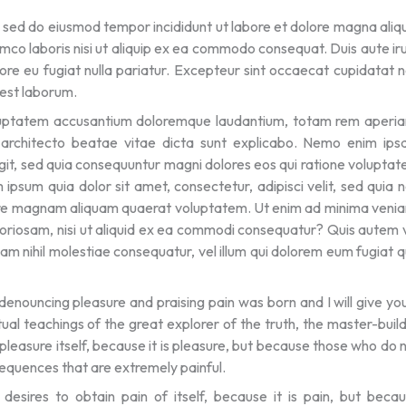
, sed do eiusmod tempor incididunt ut labore et dolore magna aliq
mco laboris nisi ut aliquip ex ea commodo consequat. Duis aute ir
olore eu fugiat nulla pariatur. Excepteur sint occaecat cupidatat 
d est laborum.
 voluptatem accusantium doloremque laudantium, totam rem aperi
i architecto beatae vitae dicta sunt explicabo. Nemo enim ip
ugit, sed quia consequuntur magni dolores eos qui ratione volupta
ipsum quia dolor sit amet, consectetur, adipisci velit, sed quia 
ore magnam aliquam quaerat voluptatem. Ut enim ad minima veni
boriosam, nisi ut aliquid ex ea commodi consequatur? Quis autem 
uam nihil molestiae consequatur, vel illum qui dolorem eum fugiat 
 denouncing pleasure and praising pain was born and I will give yo
l teachings of the great explorer of the truth, the master-buil
 pleasure itself, because it is pleasure, but because those who do 
equences that are extremely painful.
esires to obtain pain of itself, because it is pain, but beca