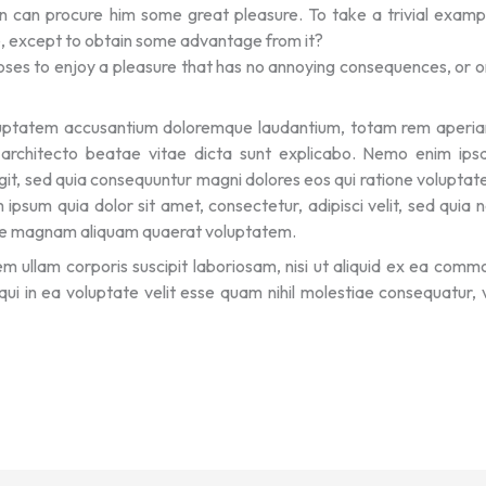
in can procure him some great pleasure. To take a trivial examp
e, except to obtain some advantage from it?
ooses to enjoy a pleasure that has no annoying consequences, or 
 voluptatem accusantium doloremque laudantium, totam rem aperi
i architecto beatae vitae dicta sunt explicabo. Nemo enim ip
ugit, sed quia consequuntur magni dolores eos qui ratione volupta
ipsum quia dolor sit amet, consectetur, adipisci velit, sed quia 
ore magnam aliquam quaerat voluptatem.
 ullam corporis suscipit laboriosam, nisi ut aliquid ex ea comm
i in ea voluptate velit esse quam nihil molestiae consequatur, 