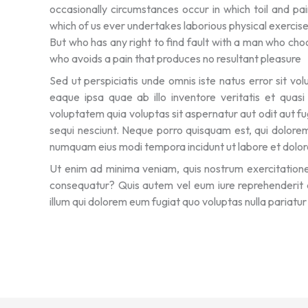
occasionally circumstances occur in which toil and pa
which of us ever undertakes laborious physical exercis
But who has any right to find fault with a man who ch
who avoids a pain that produces no resultant pleasure
Sed ut perspiciatis unde omnis iste natus error sit
eaque ipsa quae ab illo inventore veritatis et quas
voluptatem quia voluptas sit aspernatur aut odit aut f
sequi nesciunt. Neque porro quisquam est, qui dolorem 
numquam eius modi tempora incidunt ut labore et dol
Ut enim ad minima veniam, quis nostrum exercitationem
consequatur? Quis autem vel eum iure reprehenderit qu
illum qui dolorem eum fugiat quo voluptas nulla pariatur