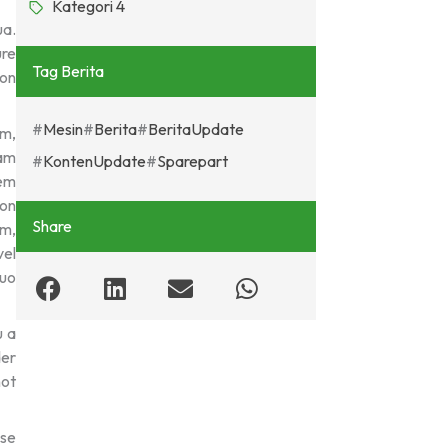
Kategori 4
ua.
ure
Tag Berita
non
Mesin
Berita
BeritaUpdate
am,
sam
KontenUpdate
Sparepart
tem
non
Share
am,
vel
quo
u a
der
not
use