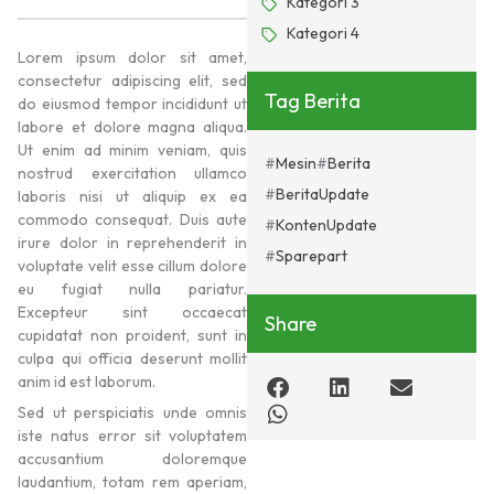
Kategori 3
Kategori 4
Lorem ipsum dolor sit amet,
consectetur adipiscing elit, sed
Tag Berita
do eiusmod tempor incididunt ut
labore et dolore magna aliqua.
Ut enim ad minim veniam, quis
Mesin
Berita
nostrud exercitation ullamco
BeritaUpdate
laboris nisi ut aliquip ex ea
commodo consequat. Duis aute
KontenUpdate
irure dolor in reprehenderit in
Sparepart
voluptate velit esse cillum dolore
eu fugiat nulla pariatur.
Excepteur sint occaecat
Share
cupidatat non proident, sunt in
culpa qui officia deserunt mollit
anim id est laborum.
Sed ut perspiciatis unde omnis
iste natus error sit voluptatem
accusantium doloremque
laudantium, totam rem aperiam,