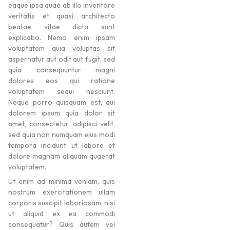
eaque ipsa quae ab illo inventore
veritatis et quasi architecto
beatae vitae dicta sunt
explicabo. Nemo enim ipsam
voluptatem quia voluptas sit
aspernatur aut odit aut fugit, sed
quia consequuntur magni
dolores eos qui ratione
voluptatem sequi nesciunt.
Neque porro quisquam est, qui
dolorem ipsum quia dolor sit
amet, consectetur, adipisci velit,
sed quia non numquam eius modi
tempora incidunt ut labore et
dolore magnam aliquam quaerat
voluptatem.
Ut enim ad minima veniam, quis
nostrum exercitationem ullam
corporis suscipit laboriosam, nisi
ut aliquid ex ea commodi
consequatur? Quis autem vel