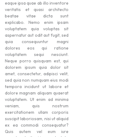
eaque ipsa quae ab illo inventore
veritatis et quasi architecto
beatae vitae dicta sunt
explicabo. Nemo enim ipsam
voluptatem quia voluptas sit
aspernatur aut odit aut fugit, sed
quia consequuntur magni
dolores eos qui ratione
voluptatem sequi nesciunt.
Neque porro quisquam est, qui
dolorem ipsum quia dolor sit
amet, consectetur, adipisci velit,
sed quia non numquam eius modi
tempora incidunt ut labore et
dolore magnam aliquam quaerat
voluptatem. Ut enim ad minima
veniam, quis nostrum
exercitationem ullam corporis
suscipit laboriosam, nisi ut aliquid
ex ea commodi consequatur?
Quis autem vel eum iure