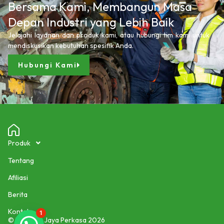
Bersama Kami, Membangun Masa
Depan Industri yang Lebih Baik
Jelajahi layanan dan produk kami, atau hubungi tim kami untuk
mendiskusikan kebutuhan spesifik Anda.
Hubungi Kami
Produk
Tentang
Afiliasi
Berita
Kontak
1
© PT Masa Jaya Perkasa 2026