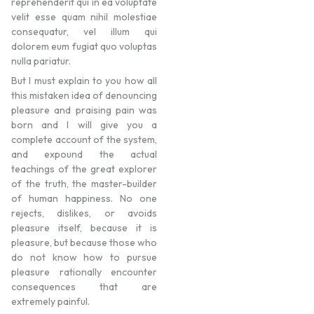
reprehenderit qui in ea voluptate
velit esse quam nihil molestiae
consequatur, vel illum qui
dolorem eum fugiat quo voluptas
nulla pariatur.
But I must explain to you how all
this mistaken idea of denouncing
pleasure and praising pain was
born and I will give you a
complete account of the system,
and expound the actual
teachings of the great explorer
of the truth, the master-builder
of human happiness. No one
rejects, dislikes, or avoids
pleasure itself, because it is
pleasure, but because those who
do not know how to pursue
pleasure rationally encounter
consequences that are
extremely painful.