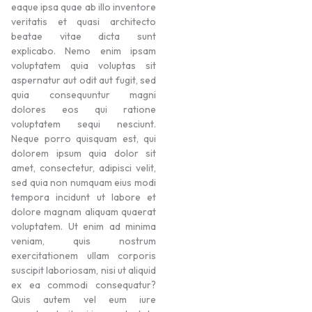
eaque ipsa quae ab illo inventore
veritatis et quasi architecto
beatae vitae dicta sunt
explicabo. Nemo enim ipsam
voluptatem quia voluptas sit
aspernatur aut odit aut fugit, sed
quia consequuntur magni
dolores eos qui ratione
voluptatem sequi nesciunt.
Neque porro quisquam est, qui
dolorem ipsum quia dolor sit
amet, consectetur, adipisci velit,
sed quia non numquam eius modi
tempora incidunt ut labore et
dolore magnam aliquam quaerat
voluptatem. Ut enim ad minima
veniam, quis nostrum
exercitationem ullam corporis
suscipit laboriosam, nisi ut aliquid
ex ea commodi consequatur?
Quis autem vel eum iure