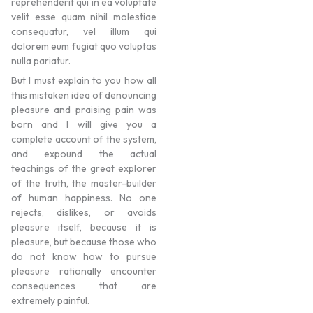
reprehenderit qui in ea voluptate
velit esse quam nihil molestiae
consequatur, vel illum qui
dolorem eum fugiat quo voluptas
nulla pariatur.
But I must explain to you how all
this mistaken idea of denouncing
pleasure and praising pain was
born and I will give you a
complete account of the system,
and expound the actual
teachings of the great explorer
of the truth, the master-builder
of human happiness. No one
rejects, dislikes, or avoids
pleasure itself, because it is
pleasure, but because those who
do not know how to pursue
pleasure rationally encounter
consequences that are
extremely painful.