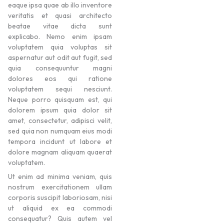
eaque ipsa quae ab illo inventore
veritatis et quasi architecto
beatae vitae dicta sunt
explicabo. Nemo enim ipsam
voluptatem quia voluptas sit
aspernatur aut odit aut fugit, sed
quia consequuntur magni
dolores eos qui ratione
voluptatem sequi nesciunt.
Neque porro quisquam est, qui
dolorem ipsum quia dolor sit
amet, consectetur, adipisci velit,
sed quia non numquam eius modi
tempora incidunt ut labore et
dolore magnam aliquam quaerat
voluptatem.
Ut enim ad minima veniam, quis
nostrum exercitationem ullam
corporis suscipit laboriosam, nisi
ut aliquid ex ea commodi
consequatur? Quis autem vel