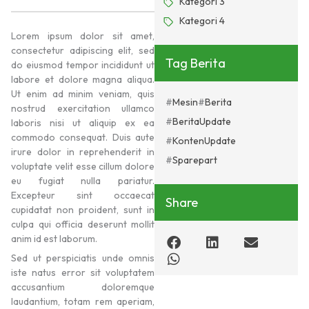
Kategori 3
Kategori 4
Lorem ipsum dolor sit amet,
consectetur adipiscing elit, sed
Tag Berita
do eiusmod tempor incididunt ut
labore et dolore magna aliqua.
Ut enim ad minim veniam, quis
Mesin
Berita
nostrud exercitation ullamco
BeritaUpdate
laboris nisi ut aliquip ex ea
commodo consequat. Duis aute
KontenUpdate
irure dolor in reprehenderit in
Sparepart
voluptate velit esse cillum dolore
eu fugiat nulla pariatur.
Excepteur sint occaecat
Share
cupidatat non proident, sunt in
culpa qui officia deserunt mollit
anim id est laborum.
Sed ut perspiciatis unde omnis
iste natus error sit voluptatem
accusantium doloremque
laudantium, totam rem aperiam,