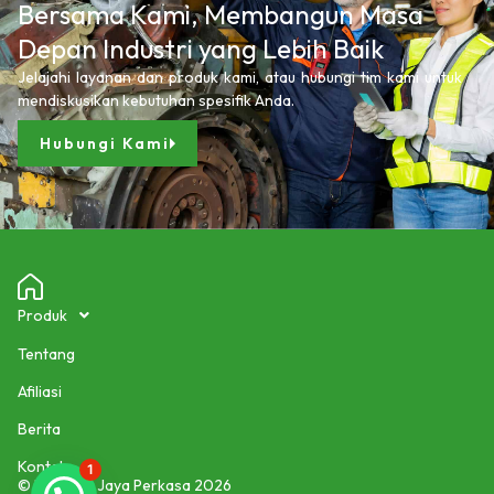
Bersama Kami, Membangun Masa
Depan Industri yang Lebih Baik
Jelajahi layanan dan produk kami, atau hubungi tim kami untuk
mendiskusikan kebutuhan spesifik Anda.
Hubungi Kami
Produk
Tentang
Afiliasi
Berita
Kontak
1
© PT Masa Jaya Perkasa 2026