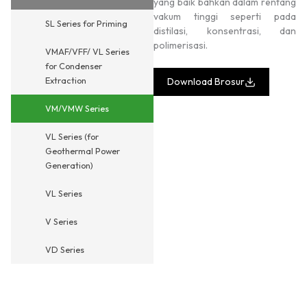
yang baik bahkan dalam rentang
vakum tinggi seperti pada
SL Series for Priming
distilasi, konsentrasi, dan
polimerisasi.
VMAF/VFF/ VL Series
for Condenser
Extraction
Download Brosur
VM/VMW Series
VL Series (for
Geothermal Power
Generation)
VL Series
V Series
VD Series