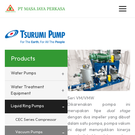
Lewati
ke
konten
Products
Water Pumps
+
Water Treatment
+
Equipment
Seri VM/VMW
Dikarenakan pompa ini
Liquid Ring Pumps
-
merupakan tipe
dual stage
dengan dua impeller yang dibuat
CEC Series Compressor
dalam satu pompa, pompa vakum
ini dapat menunjukkan kinerja
-
Vacuum Pumps